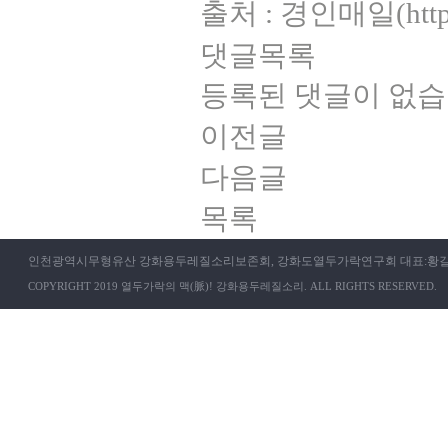
출처 : 경인매일(
htt
댓글목록
등록된 댓글이 없습
이전글
다음글
목록
인천광역시무형유산 강화용두레질소리보존회, 강화도열두가락연구회 대표:황길범
COPYRIGHT 2019 열두가락의 맥(脈)! 강화용두레질소리. ALL RIGHTS RESERVED.