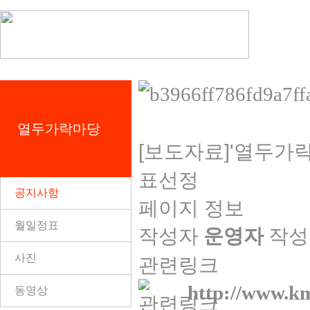
열두가락마당
[보도자료]'열두가
표선정
공지사항
페이지 정보
월일정표
작성자
운영자
작성
사진
관련링크
http://www.k
동영상