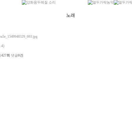
4)
회
427회
댓글
0건