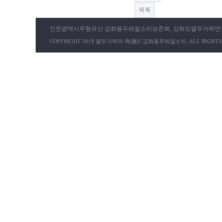
목록
인천광역시무형유산 강화용두레질소리보존회, 강화도열두가락연구회
COPYRIGHT 2019 열두가락의 맥(脈)! 강화용두레질소리. ALL RIGHTS 