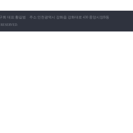
 대표:황길범 주소:인천광역시 강화읍 강화대로 430 중앙시장B동
RESERVED.