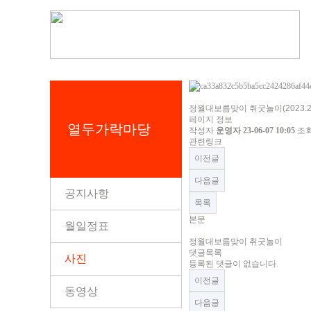
정월대보름맞이 취굿놀이(2023.2.
페이지 정보
열두가락마당
작성자
운영자
23-06-07 10:05
조
관련링크
이전글
다음글
공지사항
목록
본문
월일정표
정월대보름맞이 취굿놀이
댓글목록
사진
등록된 댓글이 없습니다.
이전글
동영상
다음글