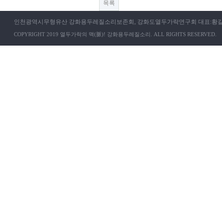
목록
인천광역시무형유산 강화용두레질소리보존회, 강화도열두가락연구회 대표:황길범
COPYRIGHT 2019 열두가락의 맥(脈)! 강화용두레질소리. ALL RIGHTS RESERVED.