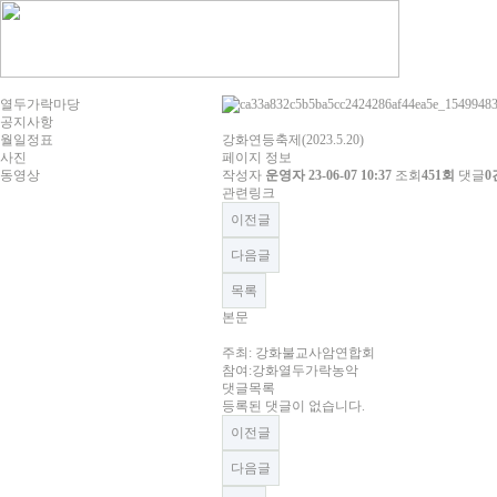
열두가락마당
공지사항
월일정표
강화연등축제(2023.5.20)
사진
페이지 정보
동영상
작성자
운영자
23-06-07 10:37
조회
451회
댓글
0
관련링크
이전글
다음글
목록
본문
주최: 강화불교사암연합회
참여:강화열두가락농악
댓글목록
등록된 댓글이 없습니다.
이전글
다음글